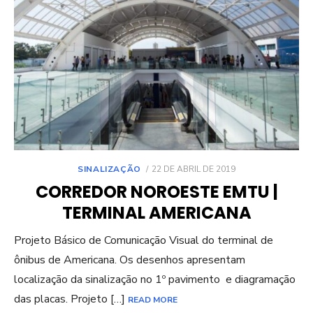
POSTED
SINALIZAÇÃO
22 DE ABRIL DE 2019
ON
CORREDOR NOROESTE EMTU |
TERMINAL AMERICANA
Projeto Básico de Comunicação Visual do terminal de
ônibus de Americana. Os desenhos apresentam
localização da sinalização no 1º pavimento e diagramação
das placas. Projeto […]
READ MORE