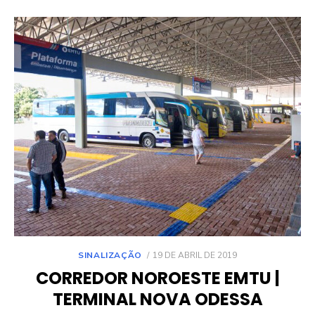
POSTED
SINALIZAÇÃO
19 DE ABRIL DE 2019
ON
CORREDOR NOROESTE EMTU |
TERMINAL NOVA ODESSA