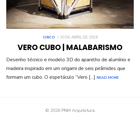
POSTED
CIRCO
20 DE ABRIL DE 2019
ON
VERO CUBO | MALABARISMO
Desenho técnico e modelo 3D do aparelho de alumínio e
madeira inspirado em um origami de seis pirâmides que
formam um cubo. O espetáculo “Vero […]
READ MORE
© 2026 PNM Arquitetura